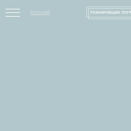
РУССКИЙ
ПЛАНИРОВЩИК ПОГ
ENGLISH
ГЛАВНАЯ
О КОМПАНИИ
УСЛУГИ
POLSKI
DEUTSCH